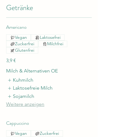
Getränke
Americano
Vegan
Laktosefrei
Zuckerfrei
Milchfrei
Glutenfrei
3,9 €
Milch & Alternativen OE
Kuhmilch
Laktosefreie Milch
Sojamilch
Weitere anzeigen
Cappuccino
Vegan
Zuckerfrei