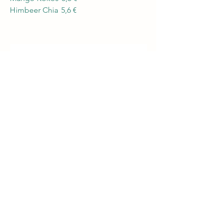
Himbeer Chia
5,6 €
Melde dich zum 
monatlichen 
Newsletter an!
E-Mail-Adresse
*
Jetzt abonnieren
Ich möchte euren Newsletter 
erhalten.
Aktuellen Newsletter lesen