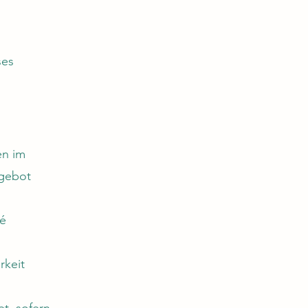
ses
en im
ngebot
fé
rkeit