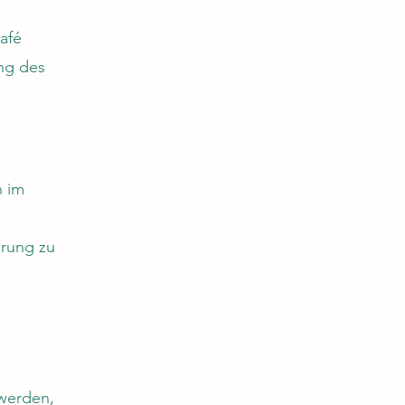
afé
ng des
h im
ärung zu
werden,