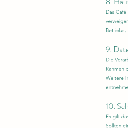
8. Hau
Das Café 
verweiger
Betriebs, 
9. Dat
Die Verar
Rahmen d
Weitere I
entnehme
10. Sc
Es gilt d
Sollten e