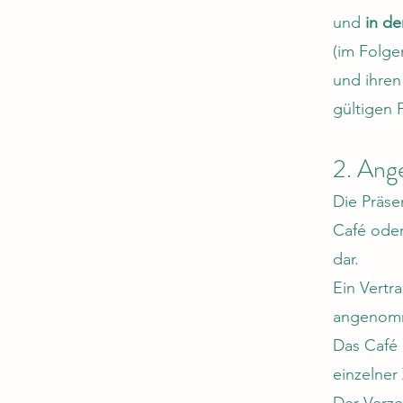
und
in de
(im Folg
und ihren
gültigen 
2. Ang
Die Präse
Café oder
dar.
Ein Vertr
angenomm
Das Café 
einzelner