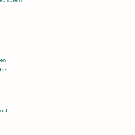
et, sofern
nen
ten
löst