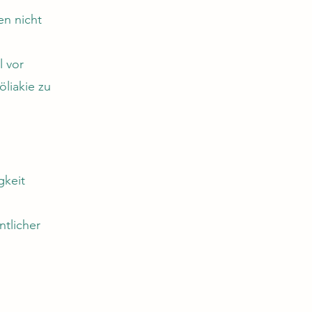
en nicht
l vor
öliakie zu
gkeit
ntlicher