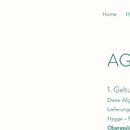
Home
H
A
1. Gel
Diese All
Lieferung
Hygge – f
Oberessl