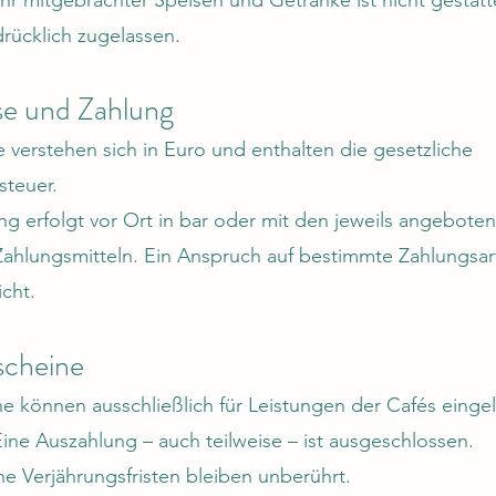
hr mitgebrachter Speisen und Getränke ist nicht gestatt
drücklich zugelassen.
ise und Zahlung
se verstehen sich in Euro und enthalten die gesetzliche
teuer.
ng erfolgt vor Ort in bar oder mit den jeweils angebote
ahlungsmitteln. Ein Anspruch auf bestimmte Zahlungsar
icht.
scheine
e können ausschließlich für Leistungen der Cafés einge
ine Auszahlung – auch teilweise – ist ausgeschlossen.
he Verjährungsfristen bleiben unberührt.