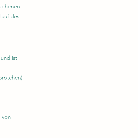
gesehenen
lauf des
und ist
nbrötchen)
g von