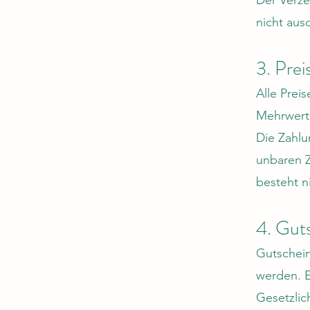
Der Verze
nicht aus
3. Pre
Alle Prei
Mehrwerts
Die Zahlu
unbaren Z
besteht n
4. Gut
Gutschein
werden. E
Gesetzlic