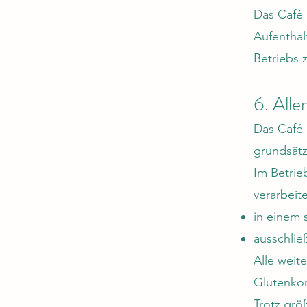
Das Café 
Aufenthal
Betriebs 
6. Alle
Das Café 
grundsätz
Im Betrie
verarbeit
in einem
ausschlie
Alle weit
Glutenkon
Trotz grö