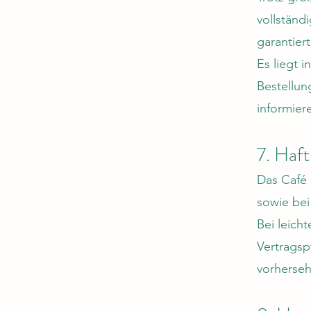
vollständ
garantier
Es liegt 
Bestellun
informier
7. Haf
Das Café 
sowie bei
Bei leicht
Vertragsp
vorherseh