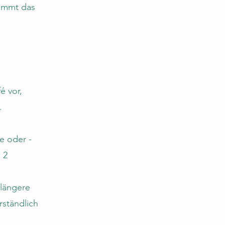
nimmt das
é vor,
.
e oder -
 2
 längere
rständlich