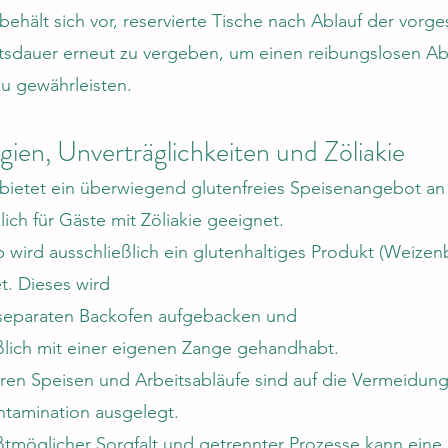
behält sich vor, reservierte Tische nach Ablauf der vor
tsdauer erneut zu vergeben, um einen reibungslosen Ab
zu gewährleisten.
rgien, Unverträglichkeiten und Zöliakie
bietet ein überwiegend glutenfreies Speisenangebot an 
lich für Gäste mit Zöliakie geeignet.
b wird ausschließlich ein glutenhaltiges Produkt (Weize
et. Dieses wird
 separaten Backofen aufgebacken und
ßlich mit einer eigenen Zange gehandhabt.
eren Speisen und Arbeitsabläufe sind auf die Vermeidun
tamination ausgelegt.
ßtmöglicher Sorgfalt und getrennter Prozesse kann eine