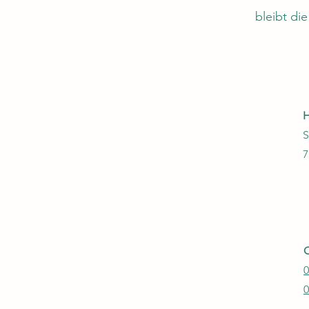
bleibt di
H
S
7
O
0
0