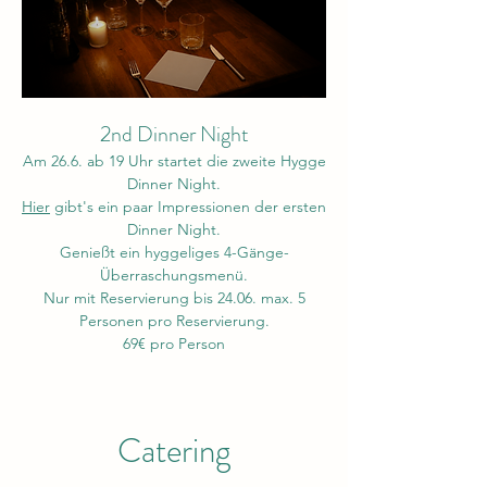
2nd Dinner Night
Am 26.6. ab 19 Uhr startet die zweite Hygge
Dinner Night.
Hier
gibt's ein paar Impressionen der ersten
Dinner Night.
Genießt ein hyggeliges 4-Gänge-
Überraschungsmenü.
Nur mit Reservierung bis 24.06. max. 5
Personen pro Reservierung.
69€ pro Person
Catering